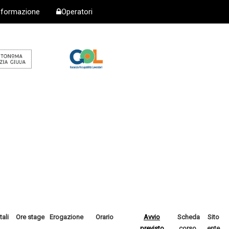
i formazione
Operatori
tali
Ore stage
Erogazione
Orario
Avvio
Scheda
Sito
previsto
corso
ente