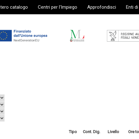
ntero catalogo
Centri per l'Impiego
Approfondisci
Enti d
Tipo
Cont. Dig.
Livello
Ore to