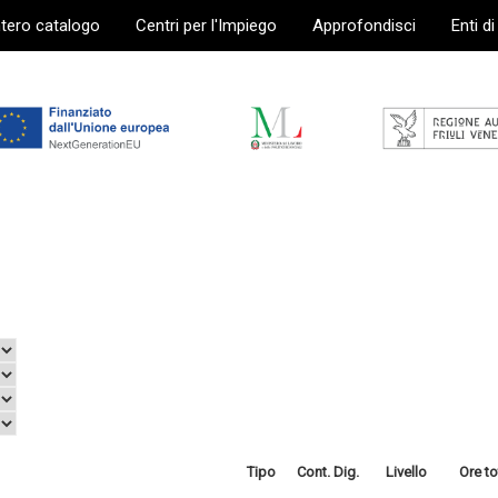
ntero catalogo
Centri per l'Impiego
Approfondisci
Enti d
Tipo
Cont. Dig.
Livello
Ore to