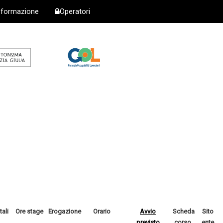
i formazione
Operatori
tali
Ore stage
Erogazione
Orario
Avvio
Scheda
Sito
previsto
corso
ente