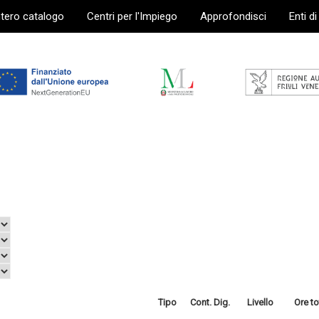
ntero catalogo
Centri per l'Impiego
Approfondisci
Enti d
Tipo
Cont. Dig.
Livello
Ore to