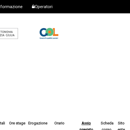
i formazione
Operatori
tali
Ore stage
Erogazione
Orario
Avvio
Scheda
Sito
previsto
corso
ente