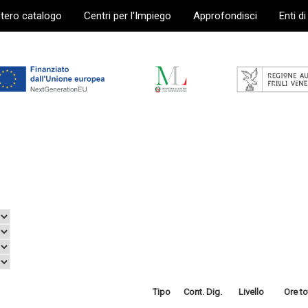
ntero catalogo
Centri per l'Impiego
Approfondisci
Enti d
Tipo
Cont. Dig.
Livello
Ore to