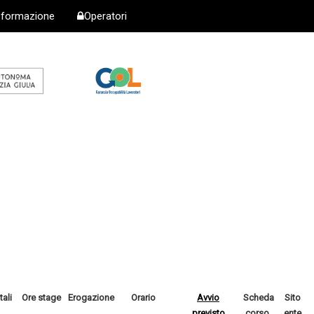
i formazione
Operatori
tali
Ore stage
Erogazione
Orario
Avvio
Scheda
Sito
previsto
corso
ente