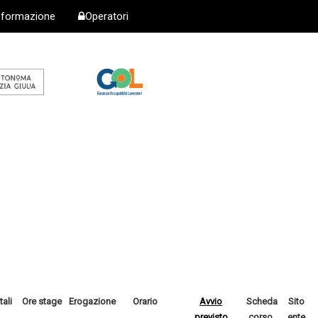
i formazione
Operatori
tali
Ore stage
Erogazione
Orario
Avvio
Scheda
Sito
previsto
corso
ente