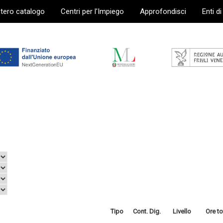
ntero catalogo
Centri per l'Impiego
Approfondisci
Enti d
Tipo
Cont. Dig.
Livello
Ore to