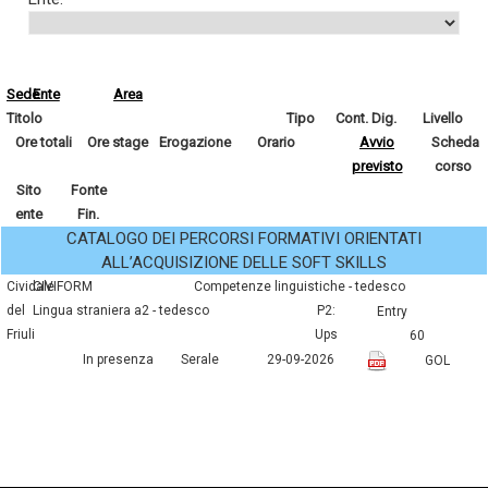
Sede
Ente
Area
Titolo
Tipo
Cont. Dig.
Livello
Ore totali
Ore stage
Erogazione
Orario
Avvio
Scheda
previsto
corso
Sito
Fonte
ente
Fin.
CATALOGO DEI PERCORSI FORMATIVI ORIENTATI
ALL’ACQUISIZIONE DELLE SOFT SKILLS
Cividale
CIVIFORM
competenze linguistiche - tedesco
del
lingua straniera a2 - tedesco
P2:
entry
Friuli
Ups
60
In presenza
Serale
29-09-2026
GOL