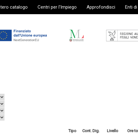
ntero catalogo
Centri per l'Impiego
Approfondisci
Enti d
Tipo
Cont. Dig.
Livello
Ore to