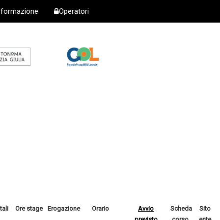
i formazione
Operatori
tali
Ore stage
Erogazione
Orario
Avvio
Scheda
Sito
previsto
corso
ente