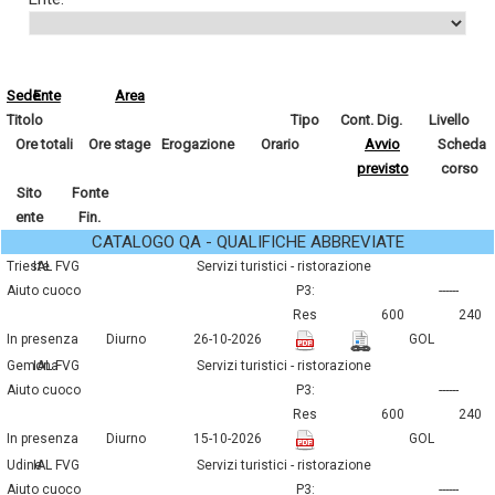
Sede
Ente
Area
Titolo
Tipo
Cont. Dig.
Livello
Ore totali
Ore stage
Erogazione
Orario
Avvio
Scheda
previsto
corso
Sito
Fonte
ente
Fin.
CATALOGO QA - QUALIFICHE ABBREVIATE
Trieste
IAL FVG
servizi turistici - ristorazione
aiuto cuoco
P3:
------
Res
600
240
In presenza
Diurno
26-10-2026
GOL
Gemona
IAL FVG
servizi turistici - ristorazione
aiuto cuoco
P3:
------
Res
600
240
In presenza
Diurno
15-10-2026
GOL
Udine
IAL FVG
servizi turistici - ristorazione
aiuto cuoco
P3:
------