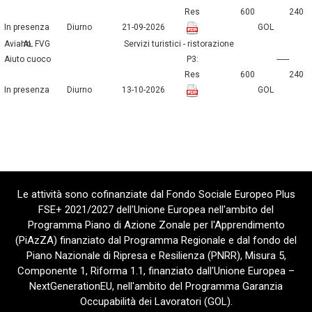
Res
600
240
In presenza
Diurno
21-09-2026
GOL
Aviano
IAL FVG
servizi turistici - ristorazione
aiuto cuoco
P3:
------
Res
600
240
In presenza
Diurno
13-10-2026
GOL
Le attività sono cofinanziate dal Fondo Sociale Europeo Plus
FSE+ 2021/2027 dell'Unione Europea nell'ambito del
Programma Piano di Azione Zonale per l'Apprendimento
(PiAzZA) finanziato dal Programma Regionale e dal fondo del
Piano Nazionale di Ripresa e Resilienza (PNRR), Misura 5,
Componente 1, Riforma 1.1, finanziato dall'Unione Europea –
NextGenerationEU, nell'ambito del Programma Garanzia
Occupabilità dei Lavoratori (GOL).