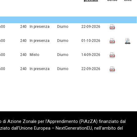
600
240
In presenza
Diurno
22-09-2026
600
240
In presenza
Diurno
01-10-2026
600
240
Misto
Diurno
14-09-2026
600
240
In presenza
Diurno
22-09-2026
 di Azione Zonale per l'Apprendimento (PiAzZA) finanziato dal
ziato dall'Unione Europea – NextGenerationEU, nell'ambito del