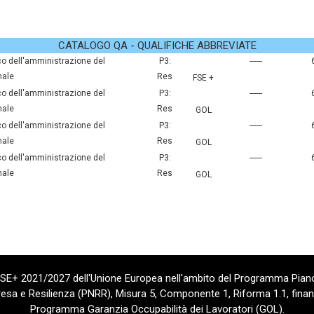
CATALOGO QA - QUALIFICHE ABBREVIATE
P3:
------
nale
Res
FSE +
P3:
------
nale
Res
GOL
P3:
------
nale
Res
GOL
P3:
------
nale
Res
GOL
 FSE+ 2021/2027 dell'Unione Europea nell'ambito del Programma Piano
sa e Resilienza (PNRR), Misura 5, Componente 1, Riforma 1.1, finan
Programma Garanzia Occupabilità dei Lavoratori (GOL).