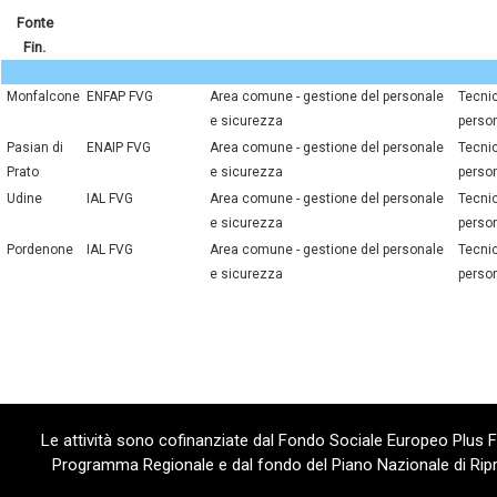
Fonte
Fin.
Monfalcone
ENFAP FVG
area comune - gestione del personale
tecnico dell'amministrazione del
e sicurezza
perso
Pasian di
ENAIP FVG
area comune - gestione del personale
tecnico dell'amministrazione del
Prato
e sicurezza
perso
Udine
IAL FVG
area comune - gestione del personale
tecnico dell'amministrazione del
e sicurezza
perso
Pordenone
IAL FVG
area comune - gestione del personale
tecnico dell'amministrazione del
e sicurezza
perso
Le attività sono cofinanziate dal Fondo Sociale Europeo Plus
Programma Regionale e dal fondo del Piano Nazionale di Ripre