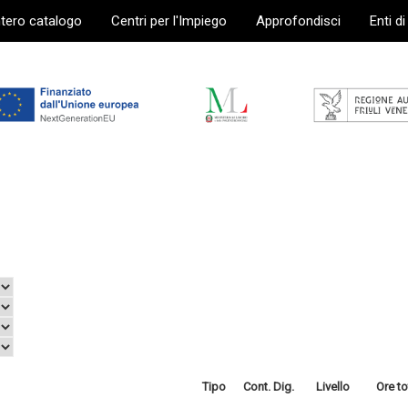
ntero catalogo
Centri per l'Impiego
Approfondisci
Enti d
Tipo
Cont. Dig.
Livello
Ore to