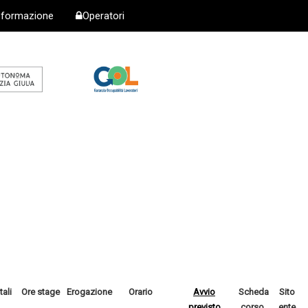
i formazione
Operatori
tali
Ore stage
Erogazione
Orario
Avvio
Scheda
Sito
previsto
corso
ente