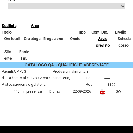
Sede
Ente
Area
Titolo
Tipo
Cont. Dig.
Livello
Ore totali
Ore stage
Erogazione
Orario
Avvio
Scheda
previsto
corso
Sito
Fonte
ente
Fin.
CATALOGO QA - QUALIFICHE ABBREVIATE
Pasian
ENAIP FVG
produzioni alimentari
di
addetto alle lavorazioni di panetteria,
P3:
------
Prato
pasticceria e gelateria
Res
1100
440
In presenza
Diurno
22-09-2026
GOL