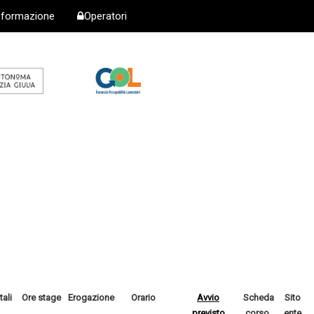
i formazione
Operatori
tali
Ore stage
Erogazione
Orario
Avvio
Scheda
Sito
previsto
corso
ente