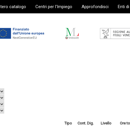
ntero catalogo
Centri per l'Impiego
Approfondisci
Enti d
Tipo
Cont. Dig.
Livello
Ore to