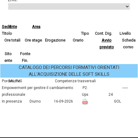
Sede
Ente
Area
Titolo
Tipo
Cont. Dig.
Livello
Ore totali
Ore stage
Erogazione
Orario
Avvio
Scheda
previsto
corso
Sito
Fonte
ente
Fin.
CATALOGO DEI PERCORSI FORMATIVI ORIENTATI
ALL’ACQUISIZIONE DELLE SOFT SKILLS
Pordenone
IAL FVG
competenze trasversali
empowerment per gestire il cambiamento
P2:
------
professionale
Ups
24
In presenza
Diurno
16-09-2026
GOL