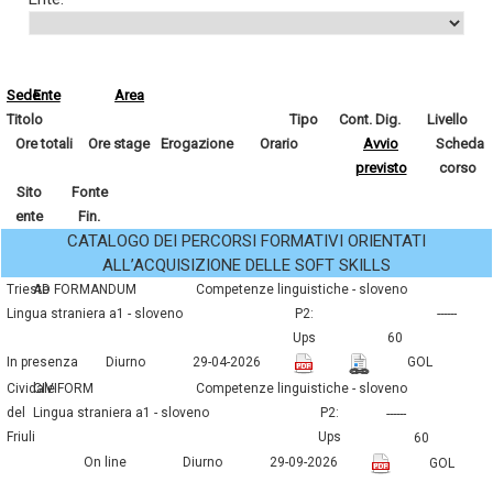
Sede
Ente
Area
Titolo
Tipo
Cont. Dig.
Livello
Ore totali
Ore stage
Erogazione
Orario
Avvio
Scheda
previsto
corso
Sito
Fonte
ente
Fin.
CATALOGO DEI PERCORSI FORMATIVI ORIENTATI
ALL’ACQUISIZIONE DELLE SOFT SKILLS
Trieste
AD FORMANDUM
competenze linguistiche - sloveno
lingua straniera a1 - sloveno
P2:
------
Ups
60
In presenza
Diurno
29-04-2026
GOL
Cividale
CIVIFORM
competenze linguistiche - sloveno
del
lingua straniera a1 - sloveno
P2:
------
Friuli
Ups
60
On line
Diurno
29-09-2026
GOL