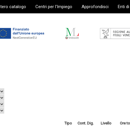
ntero catalogo
Centri per l'Impiego
Approfondisci
Enti d
Tipo
Cont. Dig.
Livello
Ore to