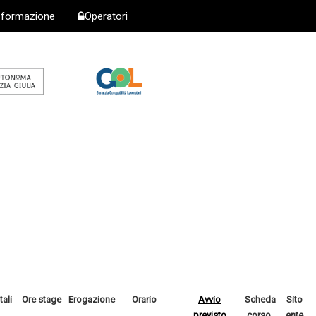
i formazione
Operatori
tali
Ore stage
Erogazione
Orario
Avvio
Scheda
Sito
previsto
corso
ente