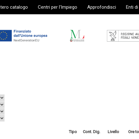
ntero catalogo
Centri per l'Impiego
Approfondisci
Enti d
Tipo
Cont. Dig.
Livello
Ore to