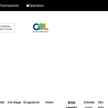
i formazione
Operatori
tali
Ore stage
Erogazione
Orario
Avvio
Scheda
Sito
previsto
corso
ente