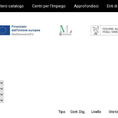
ntero catalogo
Centri per l'Impiego
Approfondisci
Enti d
Tipo
Cont. Dig.
Livello
Ore to