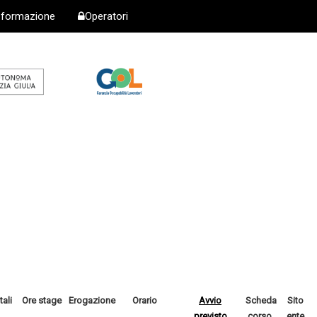
i formazione
Operatori
tali
Ore stage
Erogazione
Orario
Avvio
Scheda
Sito
previsto
corso
ente