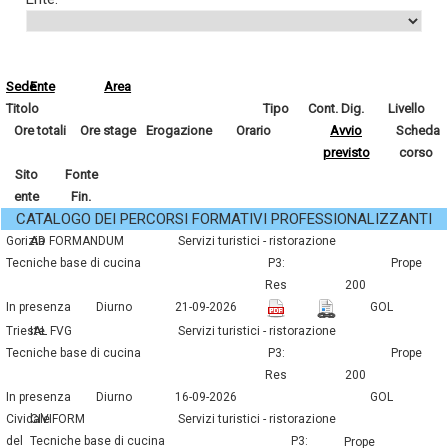
Sede
Ente
Area
Titolo
Tipo
Cont. Dig.
Livello
Ore totali
Ore stage
Erogazione
Orario
Avvio
Scheda
previsto
corso
Sito
Fonte
ente
Fin.
CATALOGO DEI PERCORSI FORMATIVI PROFESSIONALIZZANTI
Gorizia
AD FORMANDUM
servizi turistici - ristorazione
tecniche base di cucina
P3:
prope
Res
200
In presenza
Diurno
21-09-2026
GOL
Trieste
IAL FVG
servizi turistici - ristorazione
tecniche base di cucina
P3:
prope
Res
200
In presenza
Diurno
16-09-2026
GOL
Cividale
CIVIFORM
servizi turistici - ristorazione
del
tecniche base di cucina
P3:
prope