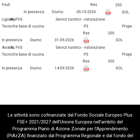
Friuli
Res
200
In presenza
Diurno
05-10-2026
GOL
Lignano
IAL FVG
servizi turistici - ristorazione
tecniche base di cucina
P3:
prope
Res
200
In presenza
Diurno
01-09-2026
GOL
Aviano
IAL FVG
servizi turistici - ristorazione
tecniche base di cucina
P3:
prope
Res
200
In presenza
Diurno
14-09-2026
GOL
Le attività sono cofinanziate dal Fondo Sociale Europeo Plus
FSE+ 2021/2027 dell'Unione Europea nell'ambito del
Programma Piano di Azione Zonale per l'Apprendimento
(PiAzZA) finanziato dal Programma Regionale e dal fondo del