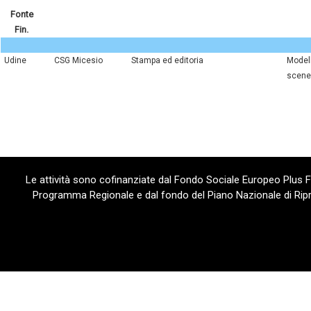
Fonte
Fin.
Udine
CSG Micesio
stampa ed editoria
modellazione e rendering di oggetti e
scene
Le attività sono cofinanziate dal Fondo Sociale Europeo Plus
Programma Regionale e dal fondo del Piano Nazionale di Ripre