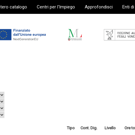
ntero catalogo
Centri per l'Impiego
Approfondisci
Enti d
Tipo
Cont. Dig.
Livello
Ore to